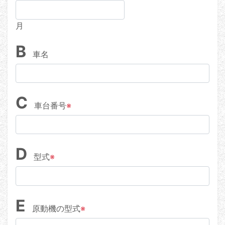
月
B
車名
C
車台番号
※
D
型式
※
E
原動機の型式
※