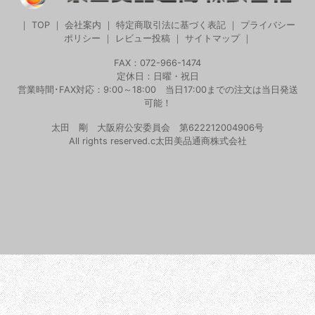
｜
TOP
｜
会社案内
｜
特定商取引法に基づく表記
｜
プライバシー
ポリシー
｜
レビュー投稿
｜
サイトマップ
｜
FAX：072-966-1474
定休日：日曜・祝日
営業時間･FAX対応：9:00～18:00 当日17:00までの注文は当日発送
可能！
太田 剛 大阪府公安委員会 第622212004906号
All rights reserved.c太田美品通商株式会社