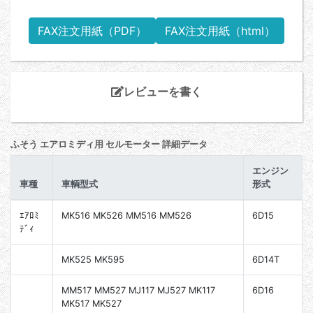
FAX注文用紙（PDF）
FAX注文用紙（html）
レビューを書く
ふそう エアロミディ用 セルモーター 詳細データ
エンジン
車種
車輌型式
形式
ｴｱﾛﾐ
MK516 MK526 MM516 MM526
6D15
ﾃﾞｨ
MK525 MK595
6D14T
MM517 MM527 MJ117 MJ527 MK117
6D16
MK517 MK527