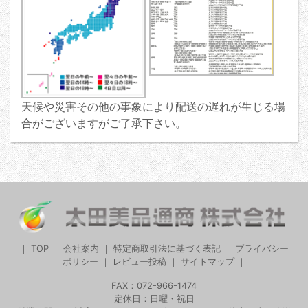
天候や災害その他の事象により配送の遅れが生じる場
合がございますがご了承下さい。
｜
TOP
｜
会社案内
｜
特定商取引法に基づく表記
｜
プライバシー
ポリシー
｜
レビュー投稿
｜
サイトマップ
｜
FAX：072-966-1474
定休日：日曜・祝日