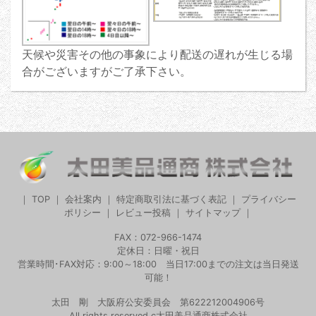
天候や災害その他の事象により配送の遅れが生じる場
合がございますがご了承下さい。
｜
TOP
｜
会社案内
｜
特定商取引法に基づく表記
｜
プライバシー
ポリシー
｜
レビュー投稿
｜
サイトマップ
｜
FAX：072-966-1474
定休日：日曜・祝日
営業時間･FAX対応：9:00～18:00 当日17:00までの注文は当日発送
可能！
太田 剛 大阪府公安委員会 第622212004906号
All rights reserved.c太田美品通商株式会社