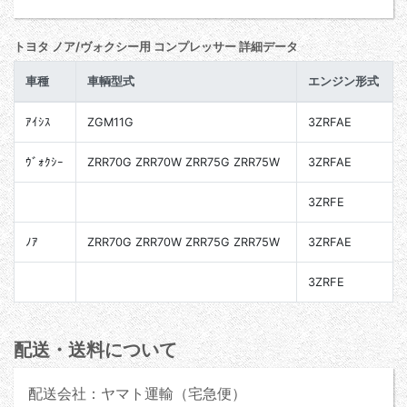
トヨタ ノア/ヴォクシー用 コンプレッサー 詳細データ
車種
車輌型式
エンジン形式
ｱｲｼｽ
ZGM11G
3ZRFAE
ｳﾞｫｸｼｰ
ZRR70G ZRR70W ZRR75G ZRR75W
3ZRFAE
3ZRFE
ﾉｱ
ZRR70G ZRR70W ZRR75G ZRR75W
3ZRFAE
3ZRFE
配送・送料について
配送会社：ヤマト運輸（宅急便）