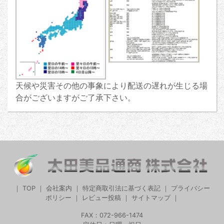
天候や災害その他の事象により配送の遅れが生じる場
合がございますがご了承下さい。
｜
TOP
｜
会社案内
｜
特定商取引法に基づく表記
｜
プライバシー
ポリシー
｜
レビュー投稿
｜
サイトマップ
｜
FAX：072-966-1474