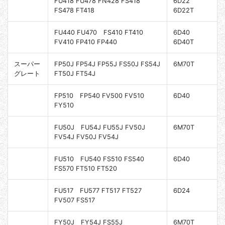
FU418 FU478 FN428 FS418
6D22
FS478 FT418
6D22T
FU440 FU470 FS410 FT410
6D40
FV410 FP410 FP440
6D40T
スーパー
FP50J FP54J FP55J FS50J FS54J
6M70T
グレート
FT50J FT54J
FP510 FP540 FV500 FV510
6D40
FY510
FU50J FU54J FU55J FV50J
6M70T
FV54J FV50J FV54J
FU510 FU540 FS510 FS540
6D40
FS570 FT510 FT520
FU517 FU577 FT517 FT527
6D24
FV507 FS517
FY50J FY54J FS55J
6M70T