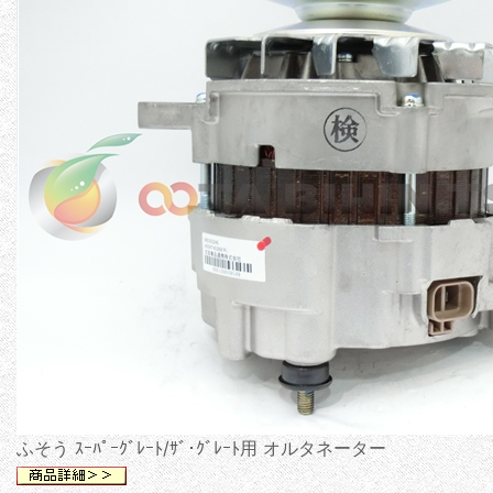
ふそう ｽｰﾊﾟｰｸﾞﾚｰﾄ/ｻﾞ･ｸﾞﾚｰﾄ用 オルタネーター