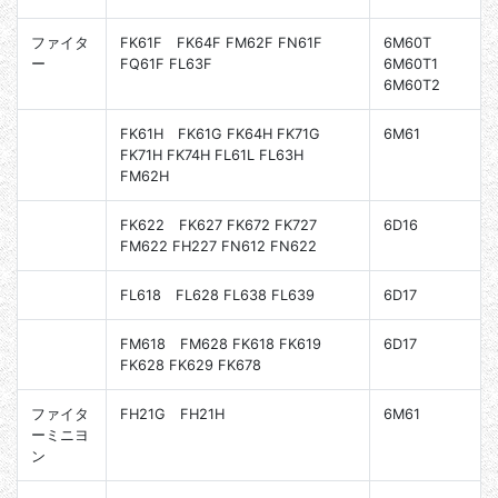
ファイタ
FK61F FK64F FM62F FN61F
6M60T
ー
FQ61F FL63F
6M60T1
6M60T2
FK61H FK61G FK64H FK71G
6M61
FK71H FK74H FL61L FL63H
FM62H
FK622 FK627 FK672 FK727
6D16
FM622 FH227 FN612 FN622
FL618 FL628 FL638 FL639
6D17
FM618 FM628 FK618 FK619
6D17
FK628 FK629 FK678
ファイタ
FH21G FH21H
6M61
ーミニヨ
ン