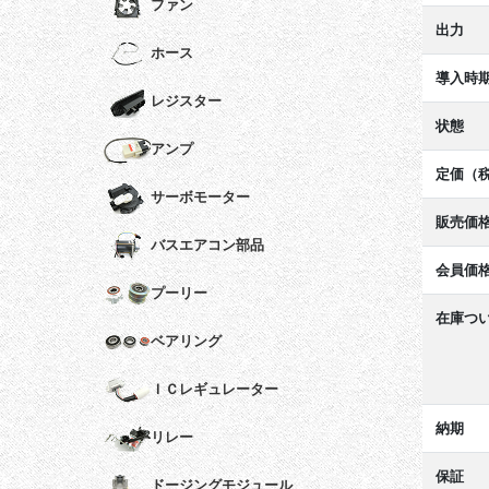
ファン
出力
ホース
導入時
レジスター
状態
アンプ
定価（
サーボモーター
販売価
バスエアコン部品
会員価
プーリー
在庫つ
ベアリング
ＩＣレギュレーター
納期
リレー
保証
ドージングモジュール