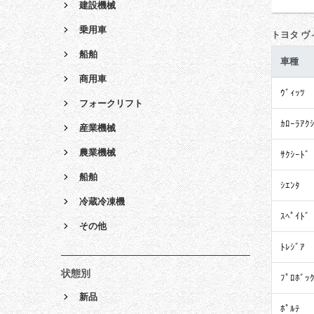
建設機械
乗用車
トヨタ ヴ
船舶
車種
商用車
ｳﾞｨｯﾂ
フォークリフト
ｶﾛｰﾗｱｸ
産業機械
農業機械
ｻｸｼｰﾄﾞ
船舶
ｼｴﾝﾀ
冷蔵冷凍機
ｽﾍﾟｲﾄﾞ
その他
ﾄﾚｼﾞｱ
状態別
ﾌﾟﾛﾎﾞｯ
新品
ﾎﾟﾙﾃ