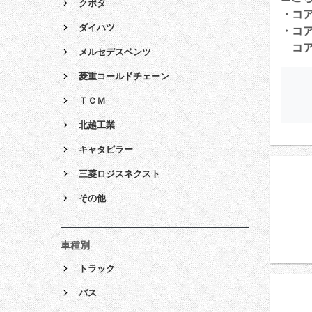
クボタ
・コ
ダイハツ
・コ
コア
メルセデスベンツ
菱重コールドチェーン
ＴＣＭ
北越工業
キャタピラー
三菱ロジスネクスト
その他
車種別
トラック
バス