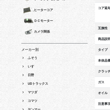
コア返
ヒーターコア
ＤＣモーター
互換性
カメラ関係
商品説
メーカー別
タイプ
ふそう
本体品
いすゞ
クラッ
日野
ガス
UDトラックス
マツダ
オイル
コマツ
注意事
ヤンマー