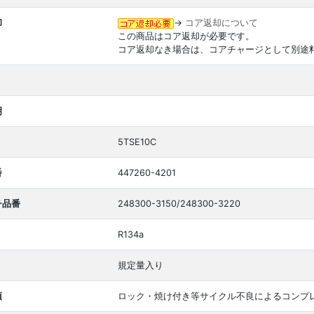
却
→
コア返却について
この商品はコア返却が必要です。
コア返却なき場合は、コアチャージとして別途
明
5TSE10C
番
447260-4201
チ品番
248300-3150/248300-3220
R134a
規定量入り
項
ロック・焼け付き等サイクル不良によるコンプ