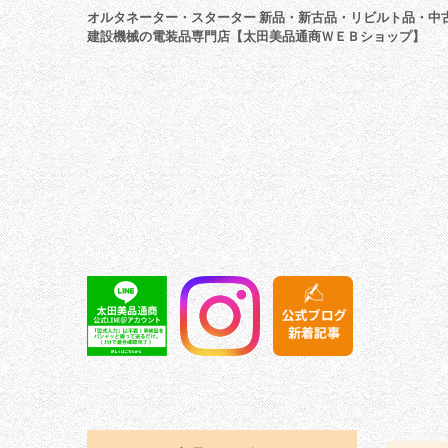
オルタネーター・スターター 新品・新古品・リビルト品・中
建設機械の電装品専門店【太田美品通商ＷＥＢショップ】