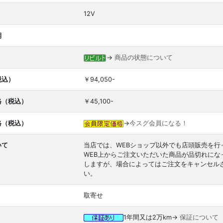
12V
期
→
商品の状態について
税込）
￥94,050-
格（税込）
￥45,100-
格（税込）
→
今スグ会員になる！
いて
当店では、WEBショップ以外でも店頭販売を行
WEB上からご注文いただいた商品が品切れに
しますが、場合によってはご注文をキャンセル
い。
取寄せ
1年間又は2万km→
保証について