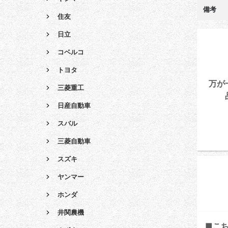
備考
住友
日立
コベルコ
トヨタ
万が
三菱重工
日産自動車
スバル
三菱自動車
スズキ
ヤンマー
ホンダ
井関農機
■こ