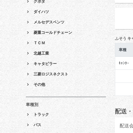
クボタ
ダイハツ
メルセデスベンツ
菱重コールドチェーン
ふそう キ
ＴＣＭ
車種
北越工業
ｷｬﾝﾀｰ
キャタピラー
三菱ロジスネクスト
その他
車種別
配送・
トラック
バス
配送