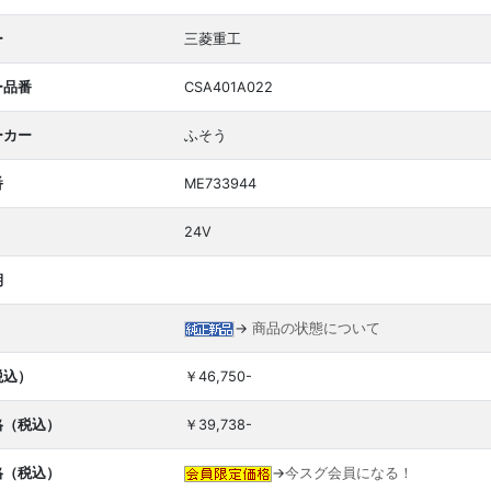
ー
三菱重工
ー品番
CSA401A022
ーカー
ふそう
番
ME733944
24V
期
→
商品の状態について
税込）
￥46,750-
格（税込）
￥39,738-
格（税込）
→
今スグ会員になる！