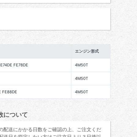
エンジン形式
FE74DE FE78DE
4M50T
4M50T
E FE88DE
4M50T
数について
の配送にかかる日数をご確認の上、ご注文くだ
配送日を指定したい方はご注文日より３日後以