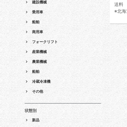
建設機械
送料 
※北海
乗用車
船舶
商用車
フォークリフト
産業機械
農業機械
船舶
冷蔵冷凍機
その他
状態別
新品