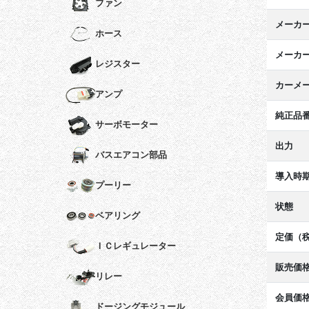
ファン
メーカ
ホース
メーカ
レジスター
カーメ
アンプ
純正品
サーボモーター
出力
バスエアコン部品
導入時
プーリー
状態
ベアリング
定価（
ＩＣレギュレーター
販売価
リレー
会員価
ドージングモジュール