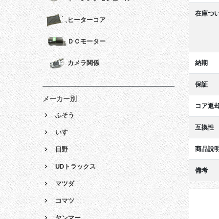
在庫つ
ヒーターコア
ＤＣモーター
納期
カメラ関係
保証
メーカー別
コア返
ふそう
互換性
いすゞ
商品説
日野
UDトラックス
備考
マツダ
コマツ
ヤンマー