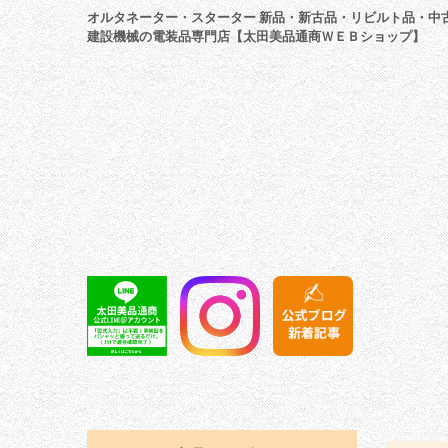
オルタネーター・スターター 新品・新古品・リビルト品・中
建設機械の電装品専門店【太田美品通商ＷＥＢショップ】