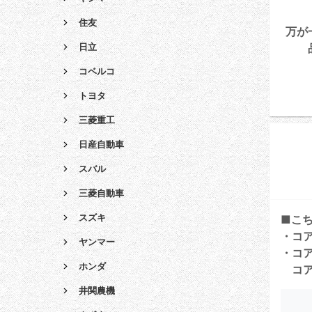
住友
万が
日立
コベルコ
トヨタ
三菱重工
日産自動車
スバル
三菱自動車
スズキ
■こ
・コ
ヤンマー
・コ
ホンダ
コア
井関農機