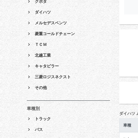
クボタ
ダイハツ
メルセデスベンツ
菱重コールドチェーン
ＴＣＭ
北越工業
キャタピラー
三菱ロジスネクスト
その他
車種別
ダイハツ 
トラック
車種
バス