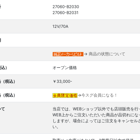
番
27060-B2030
27060-B2031
12V/70A
期
→
商品の状態について
税込）
オープン価格
格（税込）
￥33,000-
格（税込）
→
今スグ会員になる！
いて
当店では、WEBショップ以外でも店頭販売を行
WEB上からご注文いただいた商品が品切れに
しますが、場合によってはご注文をキャンセル
い。