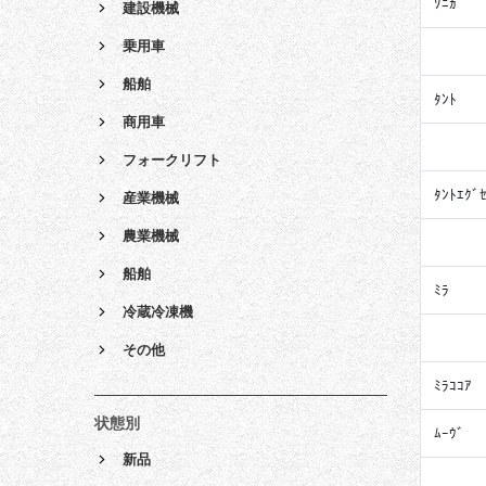
ｿﾆｶ
建設機械
乗用車
船舶
ﾀﾝﾄ
商用車
フォークリフト
ﾀﾝﾄｴｸﾞ
産業機械
農業機械
船舶
ﾐﾗ
冷蔵冷凍機
その他
ﾐﾗｺｺｱ
状態別
ﾑｰｳﾞ
新品