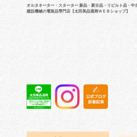
オルタネーター・スターター 新品・新古品・リビルト品・中
建設機械の電装品専門店【太田美品通商ＷＥＢショップ】