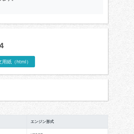
4
文用紙（html）
エンジン形式