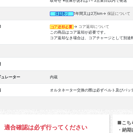
取寄せ ※在庫があれば1～3営業日以内で発送
1年間又は2万km→
保証について
却
→
コア返却について
この商品はコア返却が必要です。
コア返却なき場合は、コアチャージとして別途
明
ギュレーター
内蔵
項
オルタネーター交換の際は必ずベルト及びバッ
■こち
適合確認は必ず行ってください
・納期