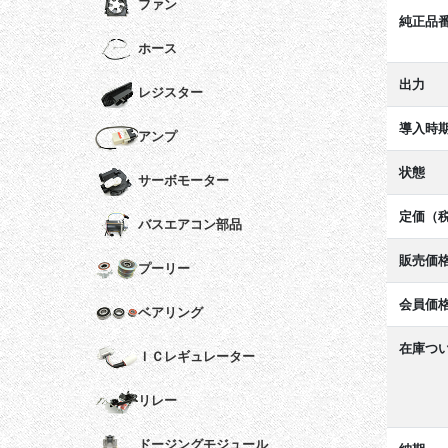
ファン
純正品
ホース
出力
レジスター
導入時
アンプ
状態
サーボモーター
定価（
バスエアコン部品
販売価
プーリー
会員価
ベアリング
在庫つ
ＩＣレギュレーター
リレー
ドージングモジュール