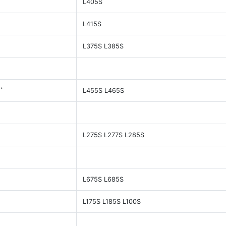
L405S
L415S
L375S L385S
ｾﾞ
L455S L465S
L275S L277S L285S
L675S L685S
L175S L185S L100S