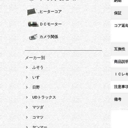
納期
ヒーターコア
保証
ＤＣモーター
コア返
カメラ関係
互換性
メーカー別
商品説
ふそう
ＩＣレ
いすゞ
注意事
日野
UDトラックス
備考
マツダ
コマツ
ヤンマー