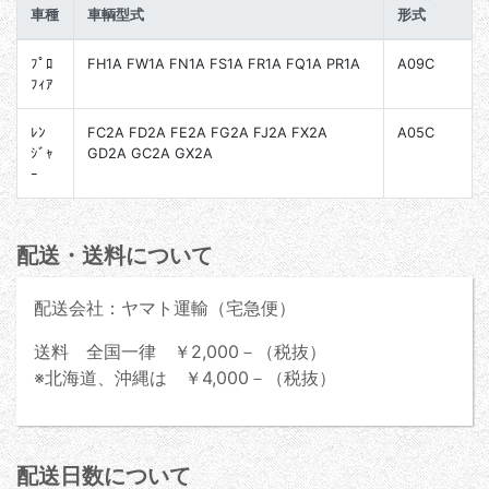
車種
車輌型式
形式
ﾌﾟﾛ
FH1A FW1A FN1A FS1A FR1A FQ1A PR1A
A09C
ﾌｨｱ
ﾚﾝ
FC2A FD2A FE2A FG2A FJ2A FX2A
A05C
ｼﾞｬ
GD2A GC2A GX2A
ｰ
配送・送料について
配送会社：ヤマト運輸（宅急便）
送料 全国一律 ￥2,000－（税抜）
※北海道、沖縄は ￥4,000－（税抜）
配送日数について