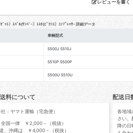
レビューを書く
ｲｾﾞｯﾄ）ｽﾊﾞﾙ(ｻﾝﾊﾞｰ）ﾄﾖﾀ(ﾋﾟｸｼｽ）ｺﾝﾌﾟﾚｯｻｰ 詳細データ
車輌型式
S500J S510J
S510P S500P
S500U S510U
送料について
配送日
会社：ヤマト運輸（宅急便）
各地域
さい。
全国一律 ￥2,000－（税抜）
降の日
道、沖縄は ￥4,000－（税抜）
も合わ