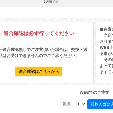
換必須です
■在庫
適合確認は必ず行ってください
当店で
おりま
WEB
一適合確認無しでご注文頂いた場合は、交換・返
る事が
品はお受けできませんのでご了承ください。
その際
よって
適合確認はこちらから
ますこ
WEBでのご注文
数量：