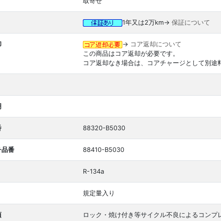
取寄せ
1年又は2万km→
保証について
却
→
コア返却について
この商品はコア返却が必要です。
コア返却なき場合は、コアチャージとして別途
明
番
88320-B5030
チ品番
88410-B5030
R-134a
規定量入り
項
ロック・焼け付き等サイクル不良によるコンプ