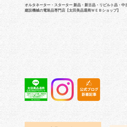
オルタネーター・スターター 新品・新古品・リビルト品・中
建設機械の電装品専門店【太田美品通商ＷＥＢショップ】