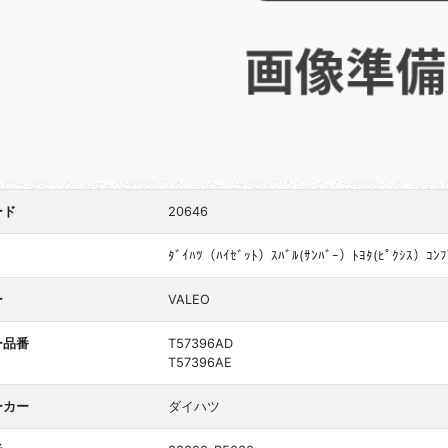
ード
20646
ﾀﾞｲﾊﾂ（ﾊｲｾﾞｯﾄ）ｽﾊﾞﾙ(ｻﾝﾊﾞｰ）ﾄﾖﾀ(ﾋﾟｸｼｽ）ｺﾝ
ー
VALEO
ー品番
T57396AD
T57396AE
ーカー
ダイハツ