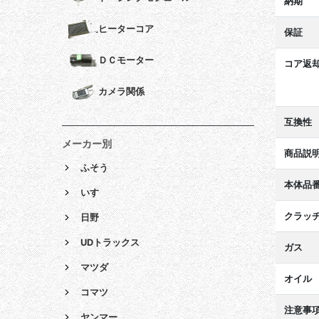
納期
ヒーターコア
保証
ＤＣモーター
コア返
カメラ関係
互換性
メーカー別
商品説
ふそう
本体品
いすゞ
クラッ
日野
UDトラックス
ガス
マツダ
オイル
コマツ
注意事
ヤンマー