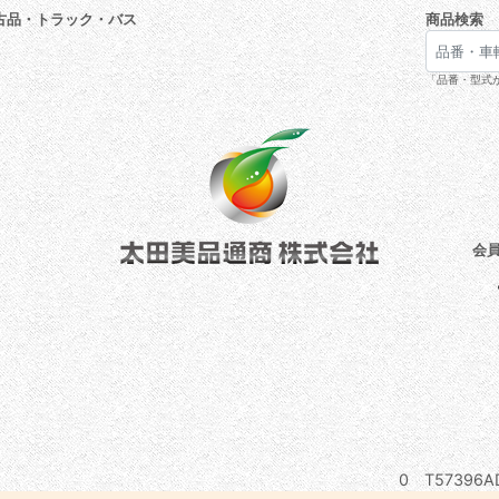
古品・トラック・バス
商品検索
「品番・型式が
会
0 T57396AD