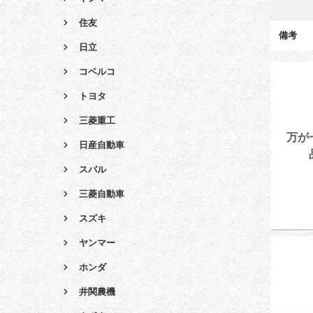
住友
備考
日立
コベルコ
トヨタ
三菱重工
万が
日産自動車
スバル
三菱自動車
スズキ
ヤンマー
ホンダ
井関農機