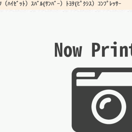
ﾂ（ﾊｲｾﾞｯﾄ）ｽﾊﾞﾙ(ｻﾝﾊﾞｰ）ﾄﾖﾀ(ﾋﾟｸｼｽ）ｺﾝﾌﾟﾚｯｻｰ