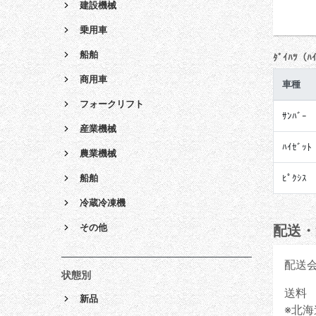
建設機械
乗用車
船舶
ﾀﾞｲﾊﾂ（ﾊ
商用車
車種
フォークリフト
ｻﾝﾊﾞｰ
産業機械
ﾊｲｾﾞｯﾄ
農業機械
船舶
ﾋﾟｸｼｽ
冷蔵冷凍機
その他
配送・
配送
状態別
送料 
新品
※北海