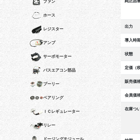
純正品
ファン
ホース
出力
レジスター
導入時
アンプ
状態
サーボモーター
定価（
バスエアコン部品
販売価
プーリー
会員価
ベアリング
在庫つ
ＩＣレギュレーター
リレー
ドージングモジュール