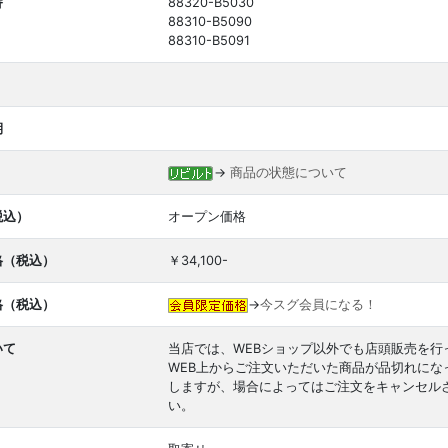
番
88320-B5030
88310-B5090
88310-B5091
期
→
商品の状態について
税込）
オープン価格
格（税込）
￥34,100-
格（税込）
→
今スグ会員になる！
いて
当店では、WEBショップ以外でも店頭販売を行
WEB上からご注文いただいた商品が品切れに
しますが、場合によってはご注文をキャンセル
い。