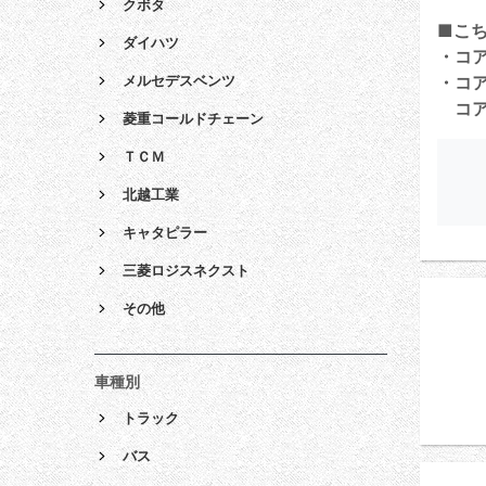
クボタ
■こ
ダイハツ
・コ
・コ
メルセデスベンツ
コア
菱重コールドチェーン
ＴＣＭ
北越工業
キャタピラー
三菱ロジスネクスト
その他
車種別
トラック
バス