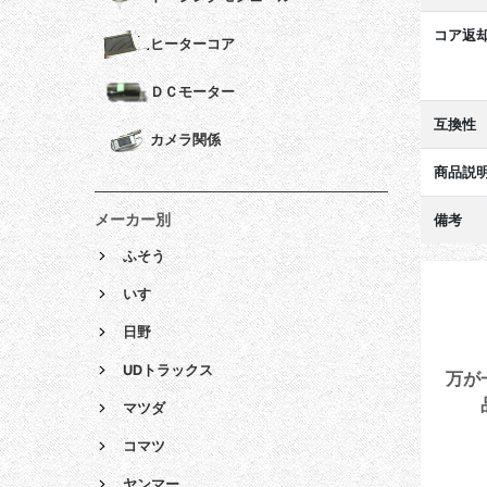
コア返
ヒーターコア
ＤＣモーター
互換性
カメラ関係
商品説
メーカー別
備考
ふそう
いすゞ
日野
UDトラックス
万が
マツダ
コマツ
ヤンマー