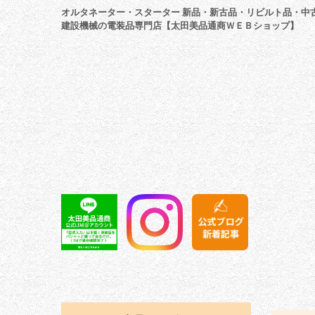
オルタネーター・スターター 新品・新古品・リビルト品・中
建設機械の電装品専門店【太田美品通商ＷＥＢショップ】