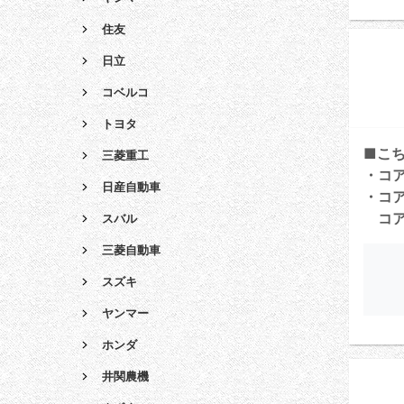
住友
日立
コベルコ
トヨタ
■こ
三菱重工
・コ
日産自動車
・コ
コア
スバル
三菱自動車
スズキ
ヤンマー
ホンダ
井関農機