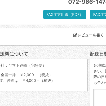
072-966-147
FAX注文用紙（PDF）
FAX注
レビューを書く
送料について
配送日
会社：ヤマト運輸（宅急便）
各地域
さい。
全国一律 ￥2,000－（税抜）
降の日
道、沖縄は ￥4,000－（税抜）
も合わ