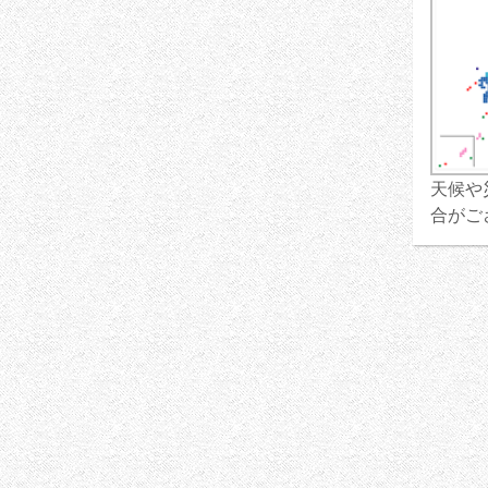
天候や
合がご