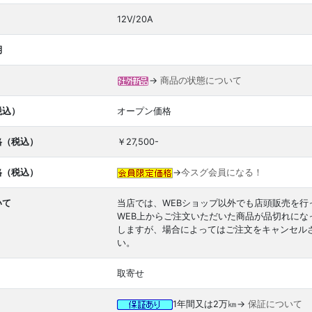
12V/20A
期
→
商品の状態について
税込）
オープン価格
格（税込）
￥27,500-
格（税込）
→
今スグ会員になる！
いて
当店では、WEBショップ以外でも店頭販売を行
WEB上からご注文いただいた商品が品切れに
しますが、場合によってはご注文をキャンセル
い。
取寄せ
1年間又は2万㎞→
保証について