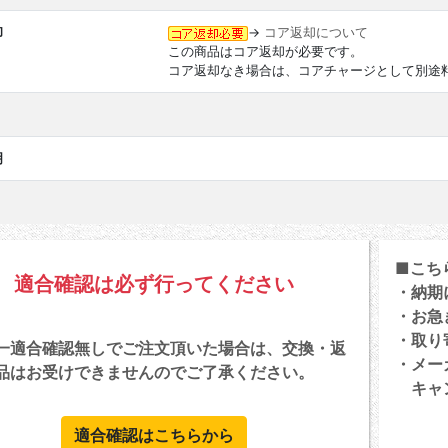
却
→
コア返却について
この商品はコア返却が必要です。
コア返却なき場合は、コアチャージとして別途
明
■こち
適合確認は必ず行ってください
・納期
・お急
・取り
一適合確認無しでご注文頂いた場合は、交換・返
・メー
品はお受けできませんのでご了承ください。
キャン
適合確認はこちらから