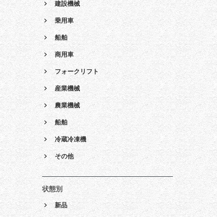
建設機械
乗用車
船舶
商用車
フォークリフト
産業機械
農業機械
船舶
冷蔵冷凍機
その他
状態別
新品