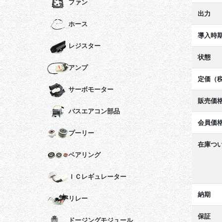
ファン
出力
ホース
導入時
レジスター
状態
アンプ
定価（
サーボモーター
販売価
バスエアコン部品
会員価
プーリー
在庫つ
ベアリング
ＩＣレギュレーター
納期
リレー
保証
ドージングモジュール