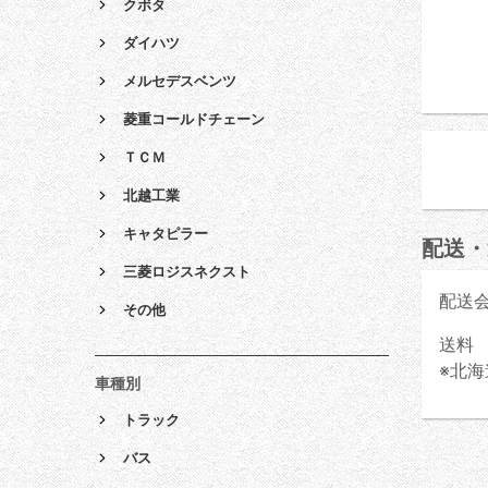
クボタ
ダイハツ
メルセデスベンツ
菱重コールドチェーン
ＴＣＭ
北越工業
キャタピラー
配送・
三菱ロジスネクスト
配送
その他
送料 
※北海
車種別
トラック
バス