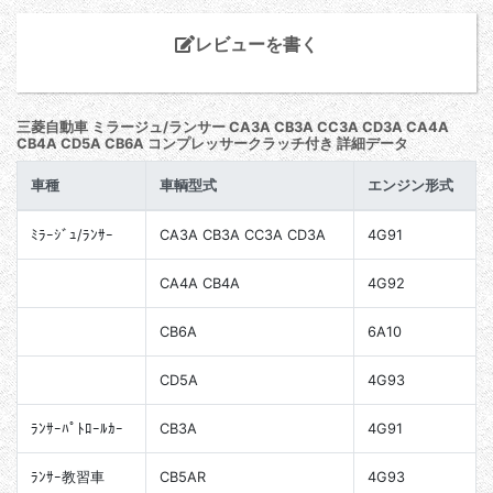
レビューを書く
三菱自動車 ミラージュ/ランサー CA3A CB3A CC3A CD3A CA4A
CB4A CD5A CB6A コンプレッサークラッチ付き 詳細データ
車種
車輌型式
エンジン形式
ﾐﾗｰｼﾞｭ/ﾗﾝｻｰ
CA3A CB3A CC3A CD3A
4G91
CA4A CB4A
4G92
CB6A
6A10
CD5A
4G93
ﾗﾝｻｰﾊﾟﾄﾛｰﾙｶｰ
CB3A
4G91
ﾗﾝｻｰ教習車
CB5AR
4G93