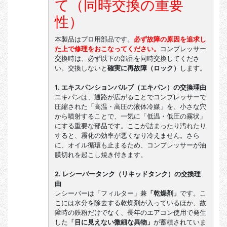
て（同時交換の重要
性）
本製品はプロ用部品です。
必ず故障の原因を追求し
た上で修理をおこなってください。
コンプレッサー
交換時は、必ず以下の部品を同時交換してくださ
い。交換しないと
確実に再故障（ロック）
します。
1. エキスパンションバルブ（エキパン）の交換理由
エキパンは、通路が広がることでコンプレッサーで
圧縮された「高温・高圧の液体冷媒」を、小さな穴
から噴射することで、一気に「低温・低圧の霧状」
にする重要な部品です。ここが詰まったり汚れたり
すると、霧化の効率が悪くなり冷えません。さら
に、オイル循環も止まるため、コンプレッサーが油
膜切れを起こし焼き付きます。
2. レシーバータンク（リキッドタンク）の交換理
由
レシーバーは「フィルター」兼
「乾燥剤」
です。こ
こには水分を除去する乾燥剤が入っているほか、故
障時の鉄粉だけでなく、長年のエアコン使用で発生
した
「目に見えない微細な異物」
が蓄積されていま