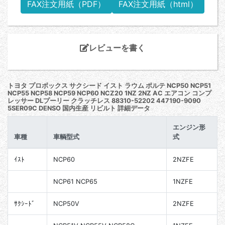
FAX注文用紙（PDF）
FAX注文用紙（html）
レビューを書く
トヨタ プロボックス サクシード イスト ラウム ポルテ NCP50 NCP51
NCP55 NCP58 NCP59 NCP60 NCZ20 1NZ 2NZ AC エアコン コンプ
レッサー DLプーリー クラッチレス 88310-52202 447190-9090
5SER09C DENSO 国内生産 リビルト 詳細データ
エンジン形
車種
車輌型式
式
ｲｽﾄ
NCP60
2NZFE
NCP61 NCP65
1NZFE
ｻｸｼｰﾄﾞ
NCP50V
2NZFE