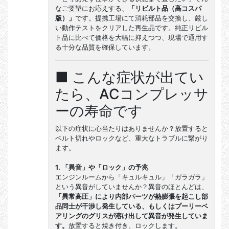
なご要望にお応えする、
「リビルト品（高コスパ
版）」
です。提携工場にて消耗部品を交換し、厳し
い動作テストをクリアした再生品です。純正リビル
ト品に比べて価格を大幅に抑えつつ、現場で通用す
る十分な品質を確保しています。
■ こんな症状が出てい
たら、ACコンプレッサ
ーの寿命です
以下の症状に心当たりはありませんか？放置すると
ベルト切れやロックなど、重大なトラブルに繋がり
ます。
1. 「異音」や「ロック」の予兆
エンジンルームから「キュルキュル」「ガラガラ」
という異音がしていませんか？異音のほとんどは、
「異常高圧」により内部パーツが熱膨張を起こし部
品同士が干渉し発生している、もしくはプーリーベ
アリングのグリスが溶け出して異音が発生していま
す。
放置すると焼き付き、ロックします。