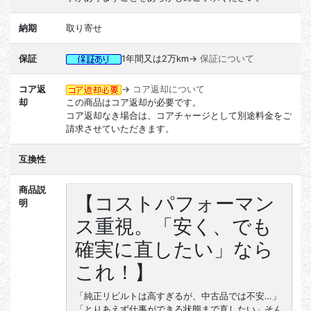
納期
取り寄せ
保証
1年間又は2万km→
保証について
コア返
→
コア返却について
却
この商品はコア返却が必要です。
コア返却なき場合は、コアチャージとして別途料金をご
請求させていただきます。
互換性
商品説
【コストパフォーマン
明
ス重視。「安く、でも
確実に直したい」なら
これ！】
「純正リビルトは高すぎるが、中古品では不安…」
「とりあえず仕事ができる状態まで直したい」そん