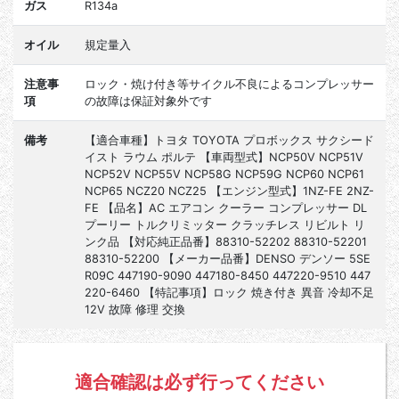
ガス
R134a
オイル
規定量入
注意事
ロック・焼け付き等サイクル不良によるコンプレッサー
項
の故障は保証対象外です
備考
【適合車種】トヨタ TOYOTA プロボックス サクシード
イスト ラウム ポルテ 【車両型式】NCP50V NCP51V
NCP52V NCP55V NCP58G NCP59G NCP60 NCP61
NCP65 NCZ20 NCZ25 【エンジン型式】1NZ-FE 2NZ-
FE 【品名】AC エアコン クーラー コンプレッサー DL
プーリー トルクリミッター クラッチレス リビルト リ
ンク品 【対応純正品番】88310-52202 88310-52201
88310-52200 【メーカー品番】DENSO デンソー 5SE
R09C 447190-9090 447180-8450 447220-9510 447
220-6460 【特記事項】ロック 焼き付き 異音 冷却不足
12V 故障 修理 交換
適合確認は必ず行ってください