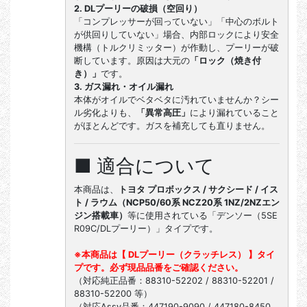
2. DLプーリーの破損（空回り）
「コンプレッサーが回っていない」「中心のボルト
が供回りしていない」場合、内部ロックにより安全
機構（トルクリミッター）が作動し、プーリーが破
断しています。原因は大元の
「ロック（焼き付
き）」
です。
3. ガス漏れ・オイル漏れ
本体がオイルでベタベタに汚れていませんか？シー
ル劣化よりも、
「異常高圧」
により漏れていること
がほとんどです。ガスを補充しても直りません。
■ 適合について
本商品は、
トヨタ プロボックス / サクシード / イス
ト / ラウム（NCP50/60系 NCZ20系 1NZ/2NZエン
ジン搭載車）
等に使用されている「デンソー（5SE
R09C/DLプーリー）」タイプです。
※本商品は【 DLプーリー（クラッチレス） 】タイ
プです。必ず現品品番をご確認ください。
（対応純正品番：88310-52202 / 88310-52201 /
88310-52200 等）
（対応Assy品番：447190-9090 / 447180-8450