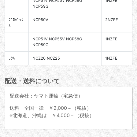
NCP51V NCP55V NCP58G
1NZFE
NCP59G
ﾌﾟﾛﾎﾞｯｸ
NCP50V
2NZFE
ｽ
NCP51V NCP55V NCP58G
1NZFE
NCP59G
ﾗｳﾑ
NCZ20 NCZ25
1NZFE
配送・送料について
配送会社：ヤマト運輸（宅急便）
送料 全国一律 ￥2,000－（税抜）
※北海道、沖縄は ￥4,000－（税抜）