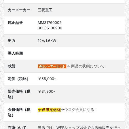
カーメーカー
三菱重工
純正品番
MM31760002
30L66-00900
出力
12V/1.6KW
導入時期
状態
→
商品の状態について
定価（税込）
￥55,000-
販売価格（税
￥31,900-
込）
会員価格（税
→
今スグ会員になる！
込）
在庫ついて
当店では、WEBショップ以外でも店頭販売を行っ