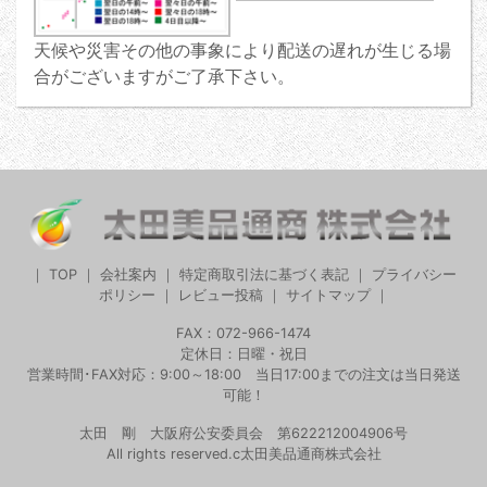
天候や災害その他の事象により配送の遅れが生じる場
合がございますがご了承下さい。
｜
TOP
｜
会社案内
｜
特定商取引法に基づく表記
｜
プライバシー
ポリシー
｜
レビュー投稿
｜
サイトマップ
｜
FAX：072-966-1474
定休日：日曜・祝日
営業時間･FAX対応：9:00～18:00 当日17:00までの注文は当日発送
可能！
太田 剛 大阪府公安委員会 第622212004906号
All rights reserved.c太田美品通商株式会社