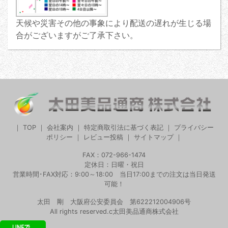
天候や災害その他の事象により配送の遅れが生じる場
合がございますがご了承下さい。
｜
TOP
｜
会社案内
｜
特定商取引法に基づく表記
｜
プライバシー
ポリシー
｜
レビュー投稿
｜
サイトマップ
｜
FAX：072-966-1474
定休日：日曜・祝日
営業時間･FAX対応：9:00～18:00 当日17:00までの注文は当日発送
可能！
太田 剛 大阪府公安委員会 第622212004906号
All rights reserved.c太田美品通商株式会社