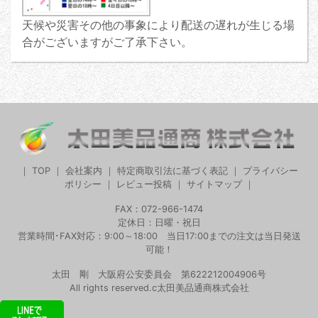
天候や災害その他の事象により配送の遅れが生じる場
合がございますがご了承下さい。
｜
TOP
｜
会社案内
｜
特定商取引法に基づく表記
｜
プライバシー
ポリシー
｜
レビュー投稿
｜
サイトマップ
｜
FAX：072-966-1474
定休日：日曜・祝日
営業時間･FAX対応：9:00～18:00 当日17:00までの注文は当日発送
可能！
太田 剛 大阪府公安委員会 第622212004906号
All rights reserved.c太田美品通商株式会社