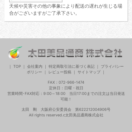
天候や災害その他の事象により配送の遅れが生じる場
合がございますがご了承下さい。
｜
TOP
｜
会社案内
｜
特定商取引法に基づく表記
｜
プライバシー
ポリシー
｜
レビュー投稿
｜
サイトマップ
｜
FAX：072-966-1474
定休日：日曜・祝日
営業時間･FAX対応：9:00～18:00 当日17:00までの注文は当日発送
可能！
太田 剛 大阪府公安委員会 第622212004906号
All rights reserved.c太田美品通商株式会社