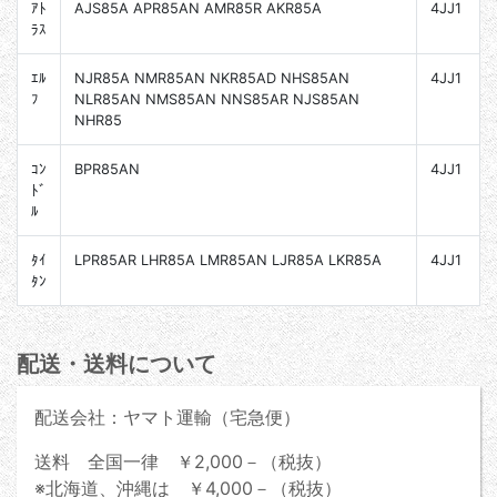
ｱﾄ
AJS85A APR85AN AMR85R AKR85A
4JJ1
ﾗｽ
ｴﾙ
NJR85A NMR85AN NKR85AD NHS85AN
4JJ1
ﾌ
NLR85AN NMS85AN NNS85AR NJS85AN
NHR85
ｺﾝ
BPR85AN
4JJ1
ﾄﾞ
ﾙ
ﾀｲ
LPR85AR LHR85A LMR85AN LJR85A LKR85A
4JJ1
ﾀﾝ
配送・送料について
配送会社：ヤマト運輸（宅急便）
送料 全国一律 ￥2,000－（税抜）
※北海道、沖縄は ￥4,000－（税抜）