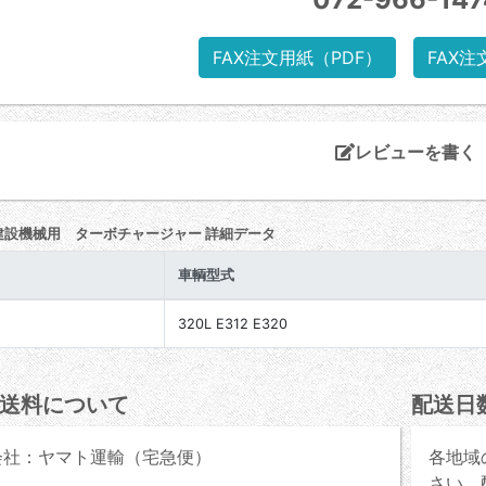
FAX注文用紙（PDF）
FAX注
レビューを書く
建設機械用 ターボチャージャー 詳細データ
車輌型式
ｰ
320L E312 E320
送料について
配送日
会社：ヤマト運輸（宅急便）
各地域
さい。