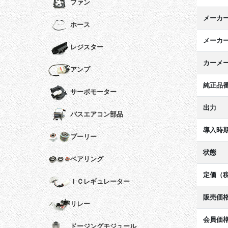
ファン
メーカ
ホース
メーカ
レジスター
カーメ
アンプ
純正品
サーボモーター
出力
バスエアコン部品
導入時
プーリー
状態
ベアリング
定価（
ＩＣレギュレーター
販売価
リレー
会員価
ドージングモジュール