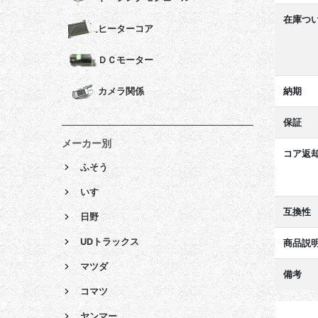
在庫つ
ヒーターコア
ＤＣモーター
納期
カメラ関係
保証
メーカー別
コア返
ふそう
いすゞ
互換性
日野
UDトラックス
商品説
マツダ
備考
コマツ
ヤンマー