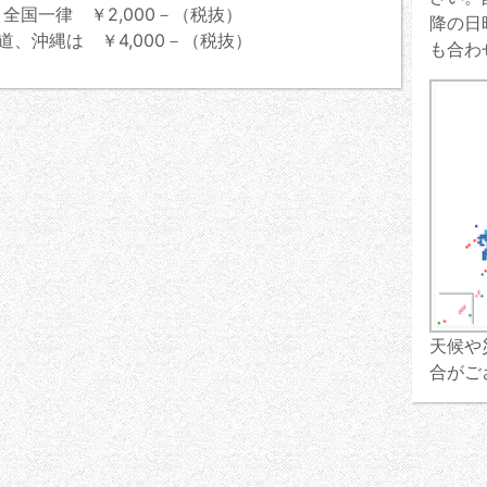
全国一律 ￥2,000－（税抜）
降の日
道、沖縄は ￥4,000－（税抜）
も合わ
天候や
合がご