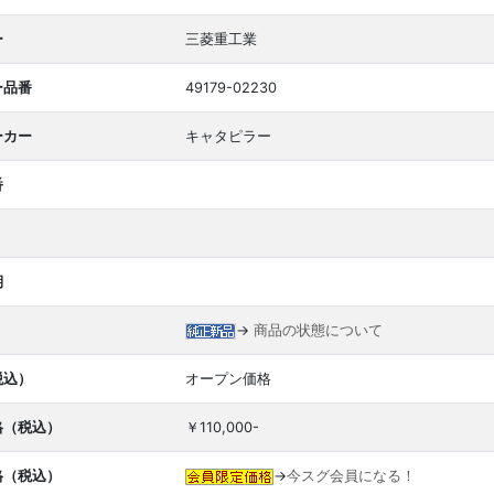
ー
三菱重工業
ー品番
49179-02230
ーカー
キャタピラー
番
期
→
商品の状態について
税込）
オープン価格
格（税込）
￥110,000-
格（税込）
→
今スグ会員になる！