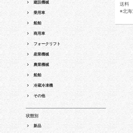
建設機械
送料 
※北海
乗用車
船舶
商用車
フォークリフト
産業機械
農業機械
船舶
冷蔵冷凍機
その他
状態別
新品