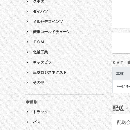
クボタ
ダイハツ
メルセデスベンツ
菱重コールドチェーン
ＴＣＭ
北越工業
キャタピラー
ＣＡＴ 
三菱ロジスネクスト
車種
その他
ｷｬﾀﾋﾟﾗ
車種別
配送・
トラック
配送
バス