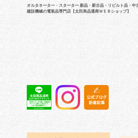
オルタネーター・スターター 新品・新古品・リビルト品・中
建設機械の電装品専門店【太田美品通商ＷＥＢショップ】