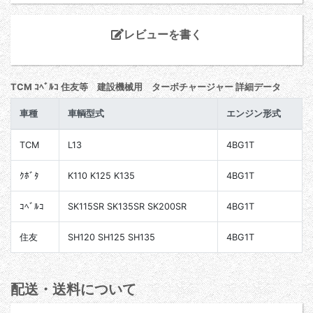
レビューを書く
TCM ｺﾍﾞﾙｺ 住友等 建設機械用 ターボチャージャー 詳細データ
車種
車輌型式
エンジン形式
TCM
L13
4BG1T
ｸﾎﾞﾀ
K110 K125 K135
4BG1T
ｺﾍﾞﾙｺ
SK115SR SK135SR SK200SR
4BG1T
住友
SH120 SH125 SH135
4BG1T
配送・送料について