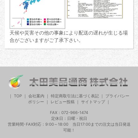
天候や災害その他の事象により配送の遅れが生じる場
合がございますがご了承下さい。
｜
TOP
｜
会社案内
｜
特定商取引法に基づく表記
｜
プライバシー
ポリシー
｜
レビュー投稿
｜
サイトマップ
｜
FAX：072-966-1474
定休日：日曜・祝日
営業時間･FAX対応：9:00～18:00 当日17:00までの注文は当日発送
可能！