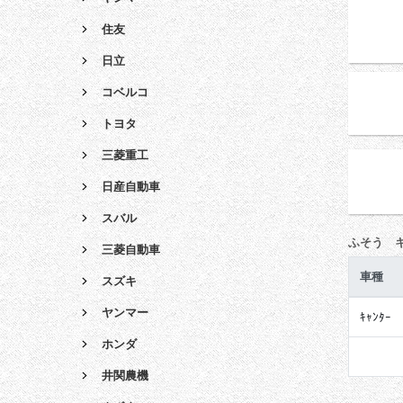
住友
日立
コベルコ
トヨタ
三菱重工
日産自動車
スバル
ふそう 
三菱自動車
車種
スズキ
ヤンマー
ｷｬﾝﾀｰ
ホンダ
井関農機