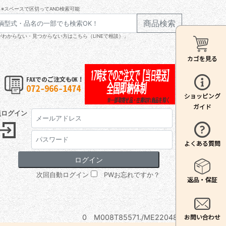
※スペースで区切ってAND検索可能
商品検索
わからない・見つからない方はこちら（LINEで相談）」
員ログイン
次回自動ログイン
PWお忘れですか？
0 M008T85571./ME220480