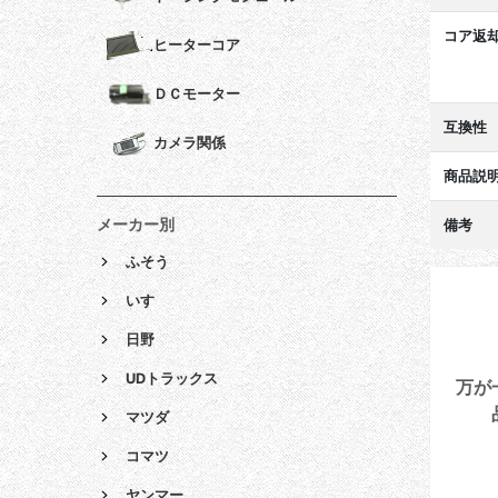
コア返
ヒーターコア
ＤＣモーター
互換性
カメラ関係
商品説
メーカー別
備考
ふそう
いすゞ
日野
UDトラックス
万が
マツダ
コマツ
ヤンマー