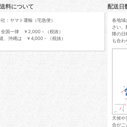
送料について
配送日
会社：ヤマト運輸（宅急便）
各地域
さい。
全国一律 ￥2,000－（税抜）
降の日
道、沖縄は ￥4,000－（税抜）
も合わ
天候や
合がご