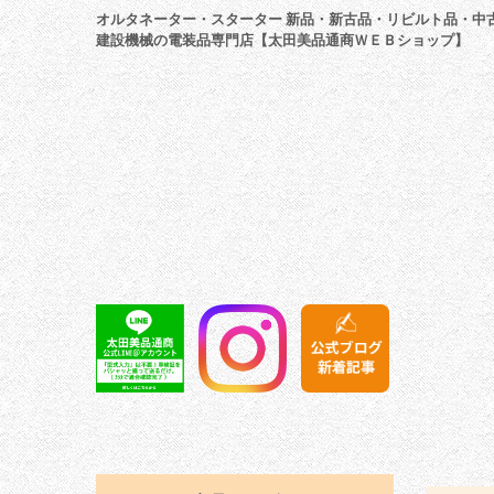
オルタネーター・スターター 新品・新古品・リビルト品・中
建設機械の電装品専門店【太田美品通商ＷＥＢショップ】