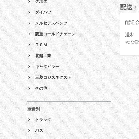
クボタ
配送・
ダイハツ
配送
メルセデスベンツ
送料 
菱重コールドチェーン
※北海
ＴＣＭ
北越工業
キャタピラー
三菱ロジスネクスト
その他
車種別
トラック
バス