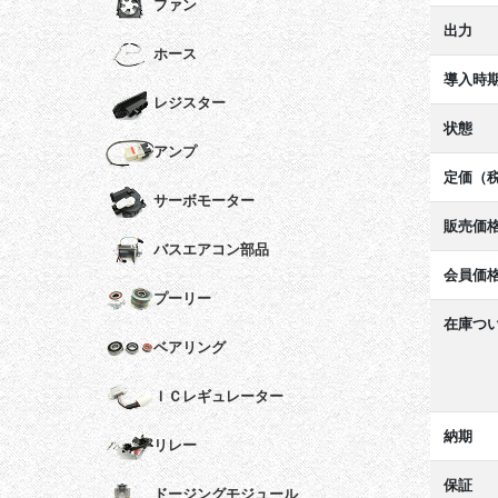
ファン
出力
ホース
導入時
レジスター
状態
アンプ
定価（
サーボモーター
販売価
バスエアコン部品
会員価
プーリー
在庫つ
ベアリング
ＩＣレギュレーター
納期
リレー
保証
ドージングモジュール