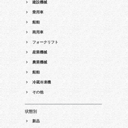
建設機械
乗用車
船舶
商用車
フォークリフト
産業機械
農業機械
船舶
冷蔵冷凍機
その他
状態別
新品