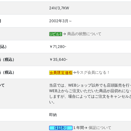
24V/3,7KW
期
2002年3月～
→
商品の状態について
税込）
￥71,280-
格（税込）
￥35,640-
格（税込）
→
今スグ会員になる！
いて
当店では、WEBショップ以外でも店頭販売を行
WEB上からご注文いただいた商品が品切れに
しますが、場合によってはご注文をキャンセル
い。
即納
１年間→
保証について