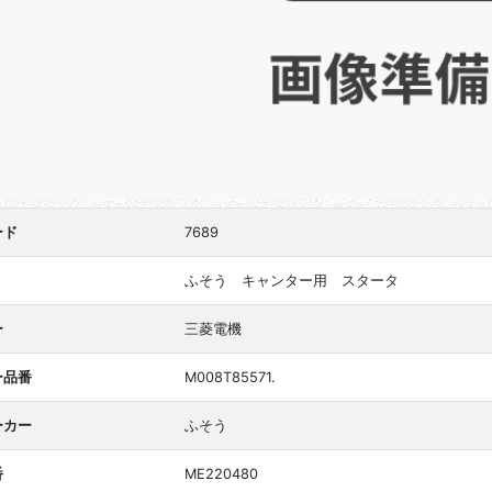
ード
7689
ふそう キャンター用 スタータ
ー
三菱電機
ー品番
M008T85571.
ーカー
ふそう
番
ME220480