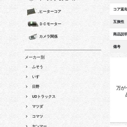
コア返
ヒーターコア
互換性
ＤＣモーター
商品説
カメラ関係
備考
メーカー別
ふそう
いすゞ
日野
万が
UDトラックス
マツダ
コマツ
ヤンマー