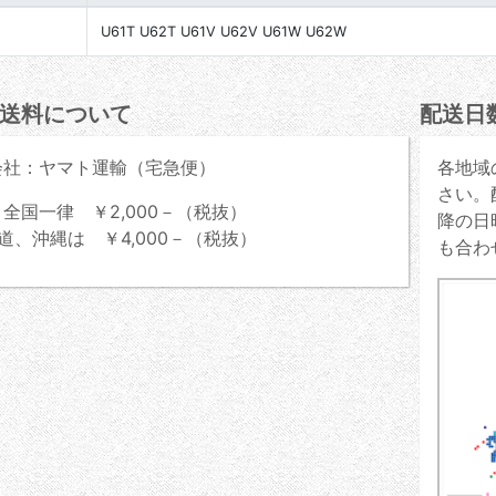
U61T U62T U61V U62V U61W U62W
送料について
配送日
会社：ヤマト運輸（宅急便）
各地域
さい。
全国一律 ￥2,000－（税抜）
降の日
道、沖縄は ￥4,000－（税抜）
も合わ