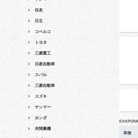
住友
日立
コベルコ
トヨタ
三菱重工
日産自動車
スバル
三菱自動車
スズキ
ヤンマー
ホンダ
EVAPOR
井関農機
車種