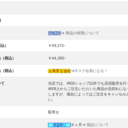
期
→
商品の状態について
税込）
￥59,213-
格（税込）
￥44,385-
格（税込）
→
今スグ会員になる！
いて
当店では、WEBショップ以外でも店頭販売を行
WEB上からご注文いただいた商品が品切れに
しますが、場合によってはご注文をキャンセル
い。
取寄せ
６ヶ月→
保証について