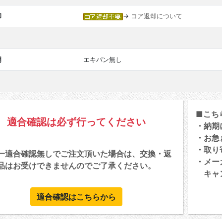
却
→
コア返却について
明
エキパン無し
■こち
適合確認は必ず行ってください
・納期
・お急
・取り
一適合確認無しでご注文頂いた場合は、交換・返
・メー
品はお受けできませんのでご了承ください。
キャン
適合確認はこちらから