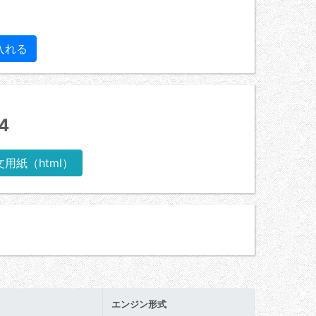
4
文用紙（html）
エンジン形式