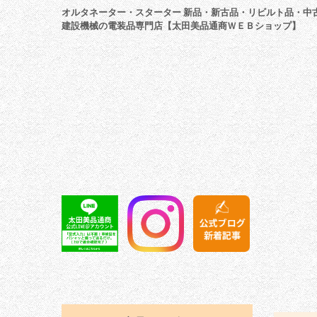
オルタネーター・スターター 新品・新古品・リビルト品・中
建設機械の電装品専門店【太田美品通商ＷＥＢショップ】