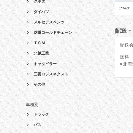
クボタ
ﾐﾆｷｬﾌﾞ
ダイハツ
メルセデスベンツ
配送・
菱重コールドチェーン
ＴＣＭ
配送
北越工業
送料 
※北海
キャタピラー
三菱ロジスネクスト
その他
車種別
トラック
バス