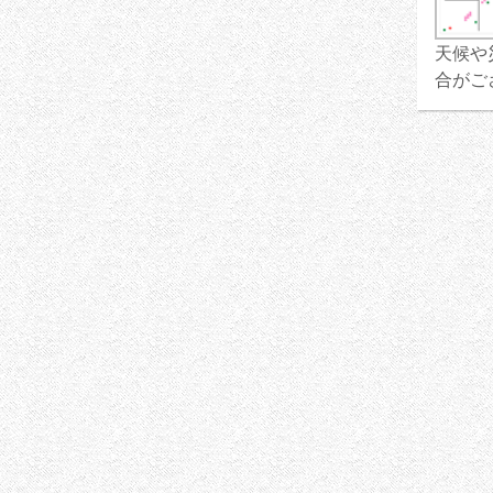
天候や
合がご