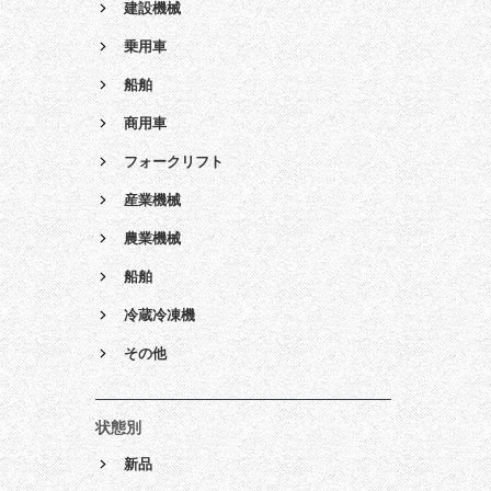
建設機械
乗用車
船舶
商用車
フォークリフト
産業機械
農業機械
船舶
冷蔵冷凍機
その他
状態別
新品