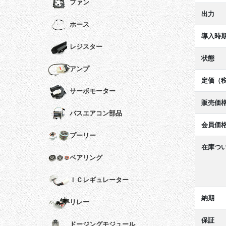
ファン
出力
ホース
導入時
レジスター
状態
アンプ
定価（
サーボモーター
販売価
バスエアコン部品
会員価
プーリー
在庫つ
ベアリング
ＩＣレギュレーター
納期
リレー
保証
ドージングモジュール