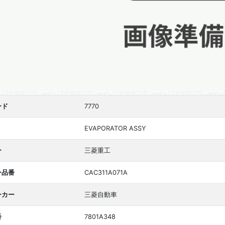
ード
7770
EVAPORATOR ASSY
ー
三菱重工
ー品番
CAC311A071A
ーカー
三菱自動車
番
7801A348