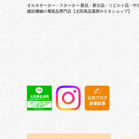
オルタネーター・スターター 新品・新古品・リビルト品・中
建設機械の電装品専門店【太田美品通商ＷＥＢショップ】