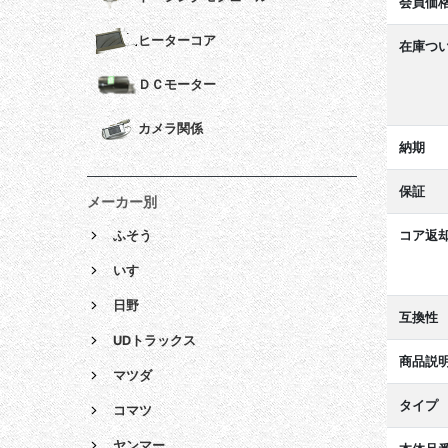
会員価
ヒーターコア
在庫つ
ＤＣモーター
カメラ関係
納期
保証
メーカー別
ふそう
コア返
いすゞ
日野
互換性
UDトラックス
商品説
マツダ
タイプ
コマツ
ヤンマー