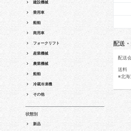
建設機械
乗用車
船舶
商用車
配送・
フォークリフト
産業機械
配送
農業機械
送料 
船舶
※北海
冷蔵冷凍機
その他
状態別
新品