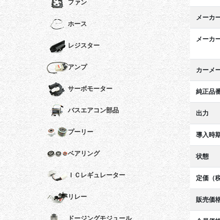
ファン
メーカ
ホース
メーカ
レジスター
アンプ
カーメ
サーボモーター
純正品
バスエアコン部品
出力
プーリー
導入時
ベアリング
状態
ＩＣレギュレーター
定価（
リレー
販売価
ドージングモジュール