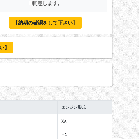
同意します。
【納期の確認をして下さい】
い】
エンジン形式
XA
HA