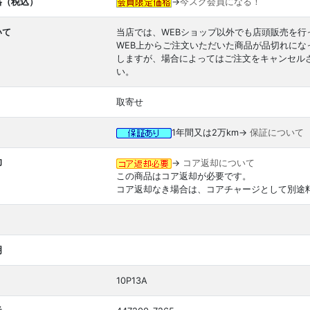
格（税込）
→
今スグ会員になる！
いて
当店では、WEBショップ以外でも店頭販売を行
WEB上からご注文いただいた商品が品切れに
しますが、場合によってはご注文をキャンセル
い。
取寄せ
1年間又は2万km→
保証について
却
→
コア返却について
この商品はコア返却が必要です。
コア返却なき場合は、コアチャージとして別途
明
10P13A