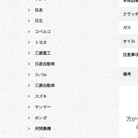
本体品
住友
クラッ
日立
ガス
コベルコ
オイル
トヨタ
三菱重工
注意事
日産自動車
備考
スバル
三菱自動車
スズキ
ヤンマー
ホンダ
万が
井関農機