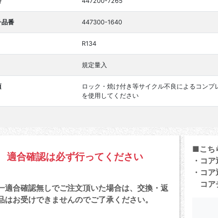
番
447200-7265
チ品番
447300-1640
R134
規定量入
項
ロック・焼け付き等サイクル不良によるコンプ
を使用してください
■こち
適合確認は必ず行ってください
・コア
・コア
コアチ
一適合確認無しでご注文頂いた場合は、交換・返
品はお受けできませんのでご了承ください。