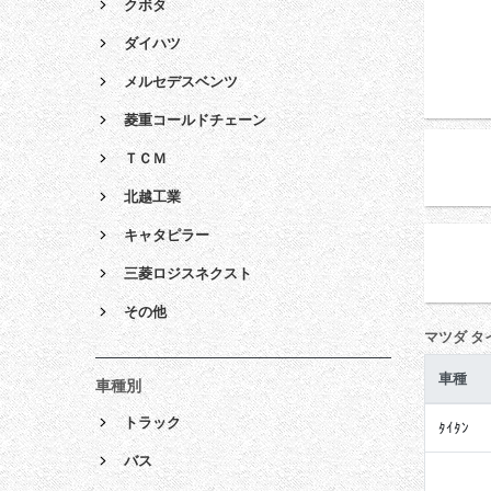
クボタ
ダイハツ
メルセデスベンツ
菱重コールドチェーン
ＴＣＭ
北越工業
キャタピラー
三菱ロジスネクスト
その他
マツダ タ
車種
車種別
トラック
ﾀｲﾀﾝ
バス