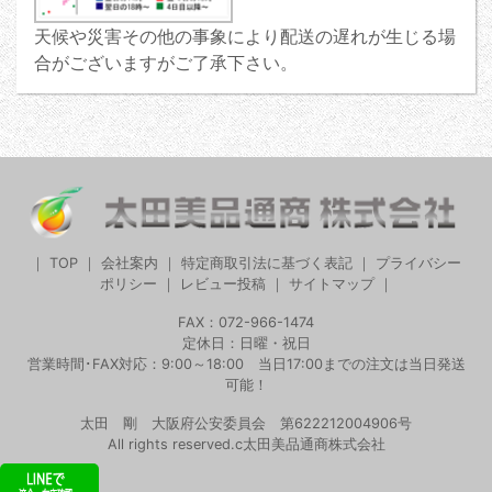
天候や災害その他の事象により配送の遅れが生じる場
合がございますがご了承下さい。
｜
TOP
｜
会社案内
｜
特定商取引法に基づく表記
｜
プライバシー
ポリシー
｜
レビュー投稿
｜
サイトマップ
｜
FAX：072-966-1474
定休日：日曜・祝日
営業時間･FAX対応：9:00～18:00 当日17:00までの注文は当日発送
可能！
太田 剛 大阪府公安委員会 第622212004906号
All rights reserved.c太田美品通商株式会社