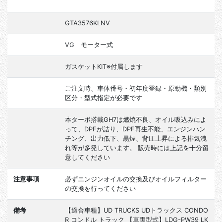
GTA3576KLNV
VG モーター式
ガスケットKIT※付属します
ご注文時、車体番号・初年度登録・原動機・類別
区分・型式指定が必要です
本ターボ搭載GH7は燃焼不良、オイル吸込みによ
って、DPFが詰り、DPF再生不能、エンジンハン
チング、出力低下、黒煙、背圧上昇による排気洩
れ等が多発しています。 販売時には上記を十分留
意してください
注意事項
必ずエンジンオイルの交換及びオイルフィルター
の交換を行ってください
備考
【適合車種】UD TRUCKS UDトラックス CONDO
R コンドル トラック 【車両型式】LDG-PW39 LK