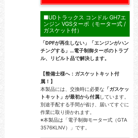
■UDトラックス コンドル GH7エ
ンジン VGSターボ（モーター式 /
ガスケット付）
「DPFが再生しない」「エンジンがハン
チングする」…電子制御ターボのトラブ
ル、リビルト品で解決します。
【整備士様へ：ガスケットキット付
属！】
本製品には、交換時に必要な
「ガスケッ
トキット」が最初から付属
しています。
別途手配する手間が省け、届いてすぐに
作業に取り掛かれます。
※本製品は「電子制御モーター式（GTA
3576KLNV）」です。