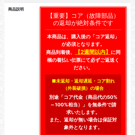
商品説明
【重要】コア（故障部品）
の返却が絶対条件です
本商品は、購入後の「コア返却」
が必須となります。
【2週間以内】
商品到着後、
に同
梱の着払い伝票にて必ずご返送く
ださい。
■未返却・返却遅延・コア割れ
（外装破損）の場合
別途「コア代金（商品代の50%
～100%相当）」を無条件で請
求いたします。
また、返却が無い場合は保証対
象外となります。