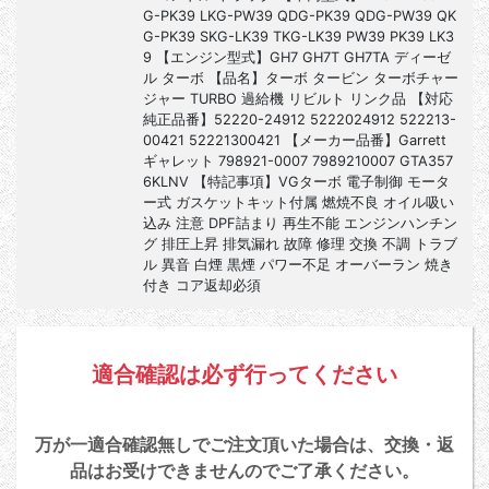
G-PK39 LKG-PW39 QDG-PK39 QDG-PW39 QK
G-PK39 SKG-LK39 TKG-LK39 PW39 PK39 LK3
9 【エンジン型式】GH7 GH7T GH7TA ディーゼ
ル ターボ 【品名】ターボ タービン ターボチャー
ジャー TURBO 過給機 リビルト リンク品 【対応
純正品番】52220-24912 5222024912 522213-
00421 52221300421 【メーカー品番】Garrett
ギャレット 798921-0007 7989210007 GTA357
6KLNV 【特記事項】VGターボ 電子制御 モータ
ー式 ガスケットキット付属 燃焼不良 オイル吸い
込み 注意 DPF詰まり 再生不能 エンジンハンチン
グ 排圧上昇 排気漏れ 故障 修理 交換 不調 トラブ
ル 異音 白煙 黒煙 パワー不足 オーバーラン 焼き
付き コア返却必須
適合確認は必ず行ってください
万が一適合確認無しでご注文頂いた場合は、交換・返
品はお受けできませんのでご了承ください。